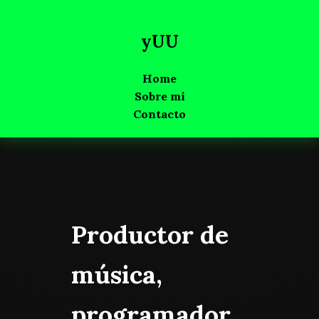
yUU
Home
Sobre mi
Contacto
Productor de
música,
programador